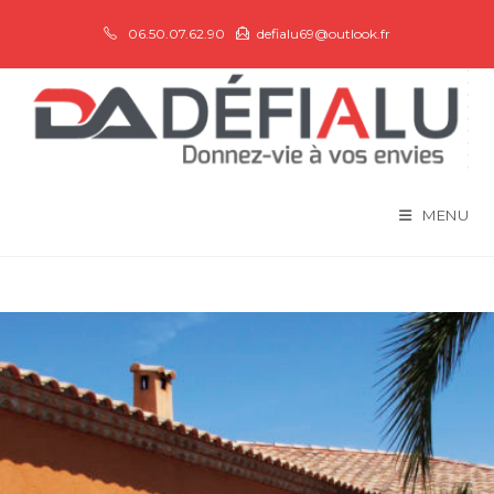
06.50.07.62.90
defialu69@outlook.fr
MENU